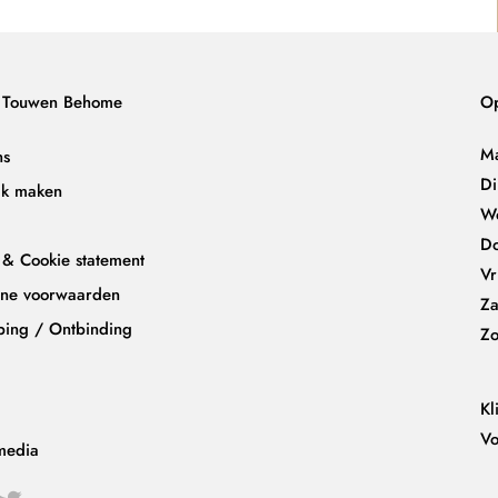
 Touwen Behome
Op
M
ns
D
ak maken
W
D
 & Cookie statement
Vr
ne voorwaarden
Za
ping / Ontbinding
Z
Kl
Vo
media