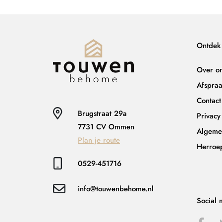
Ontdek
Over o
Afspra
Contact
Brugstraat 29a
Privacy
7731 CV Ommen
Algeme
Plan je route
Herroe
0529-451716
info@touwenbehome.nl
Social 