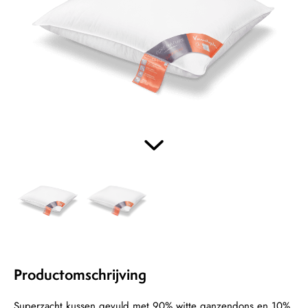
Productomschrijving
Superzacht kussen gevuld met 90% witte ganzendons en 10%