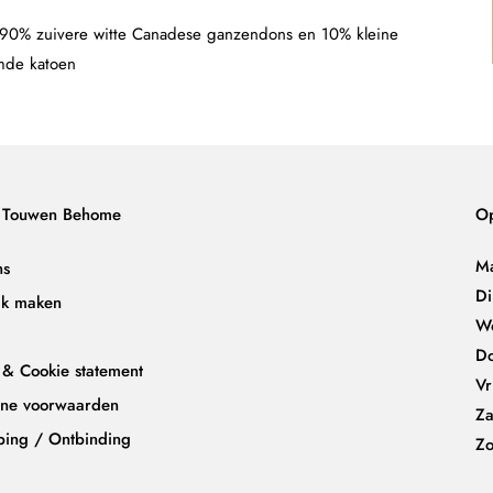
90% zuivere witte Canadese ganzendons en 10% kleine
amde katoen
 Touwen Behome
Op
M
ns
D
ak maken
W
D
 & Cookie statement
Vr
ne voorwaarden
Za
ping / Ontbinding
Z