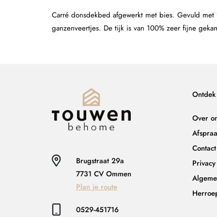
Carré donsdekbed afgewerkt met bies. Gevuld met 
ganzenveertjes. De tijk is van 100% zeer fijne gek
Ontdek
Over o
Afspra
Contact
Brugstraat 29a
Privacy
7731 CV Ommen
Algeme
Plan je route
Herroe
0529-451716